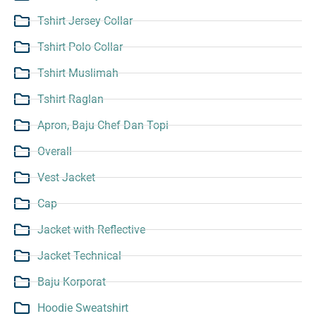
Tshirt Jersey Collar
Tshirt Polo Collar
Tshirt Muslimah
Tshirt Raglan
Apron, Baju Chef Dan Topi
Overall
Vest Jacket
Cap
Jacket with Reflective
Jacket Technical
Baju Korporat
Hoodie Sweatshirt