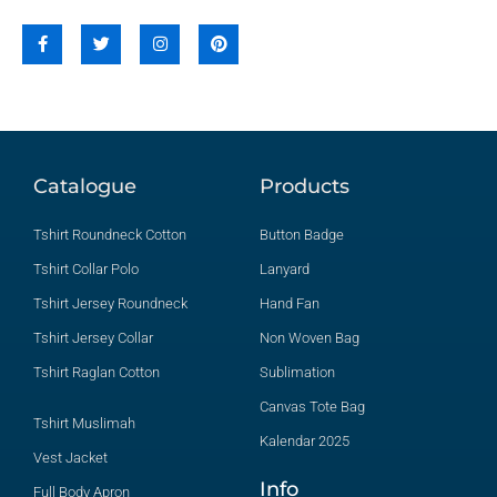
F
T
I
P
a
w
n
i
c
i
s
n
e
t
t
t
b
t
a
e
o
e
g
r
o
r
r
e
k
a
s
-
m
t
f
Catalogue
Products
Tshirt Roundneck Cotton
Button Badge
Tshirt Collar Polo
Lanyard
Tshirt Jersey Roundneck
Hand Fan
Tshirt Jersey Collar
Non Woven Bag
Tshirt Raglan Cotton
Sublimation
Canvas Tote Bag
Tshirt Muslimah
Kalendar 2025
Vest Jacket
Info
Full Body Apron