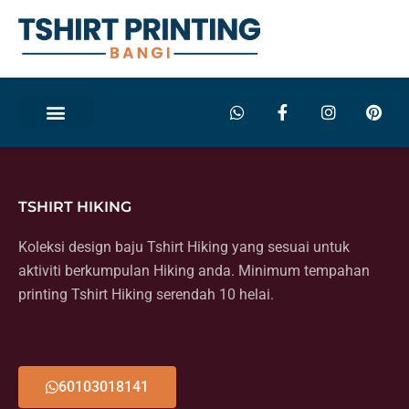
Skip
to
content
W
F
I
P
h
a
n
i
a
c
s
n
t
e
t
t
s
b
a
e
a
o
g
r
p
o
r
e
TSHIRT HIKING
p
k
a
s
-
m
t
Koleksi design baju Tshirt Hiking yang sesuai untuk
f
aktiviti berkumpulan Hiking anda. Minimum tempahan
printing Tshirt Hiking serendah 10 helai.
60103018141