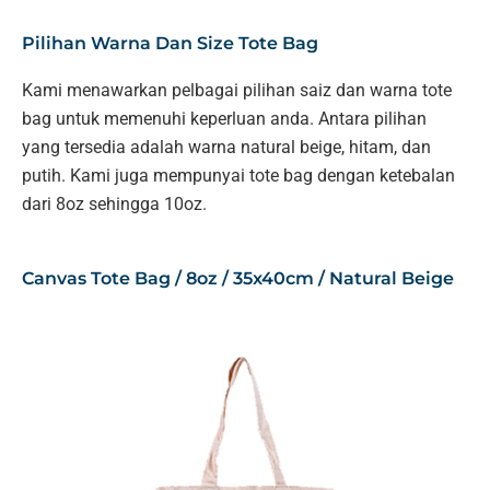
Pilihan Warna Dan Size Tote Bag
Kami menawarkan pelbagai pilihan saiz dan warna tote
bag untuk memenuhi keperluan anda. Antara pilihan
yang tersedia adalah warna natural beige, hitam, dan
putih. Kami juga mempunyai tote bag dengan ketebalan
dari 8oz sehingga 10oz.
Canvas Tote Bag / 8oz / 35x40cm / Natural Beige