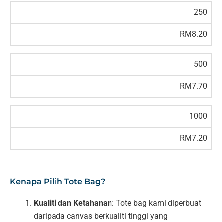
250
RM8.20
500
RM7.70
1000
RM7.20
Kenapa Pilih Tote Bag?
Kualiti dan Ketahanan
: Tote bag kami diperbuat
daripada canvas berkualiti tinggi yang