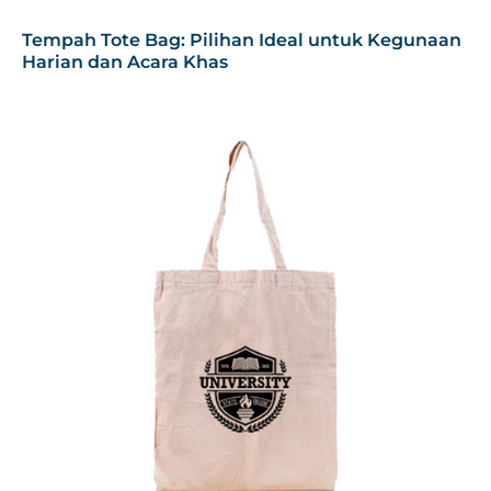
Tempah Tote Bag: Pilihan Ideal untuk Kegunaan
Harian dan Acara Khas