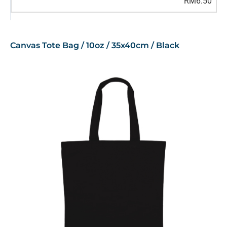
RM6.50
Canvas Tote Bag / 10oz / 35x40cm / Black