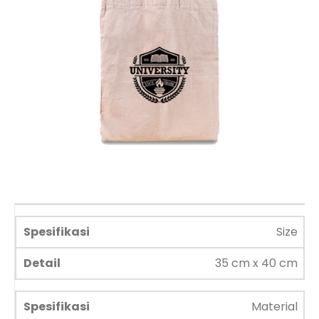
Size
35 cm x 40 cm
Material