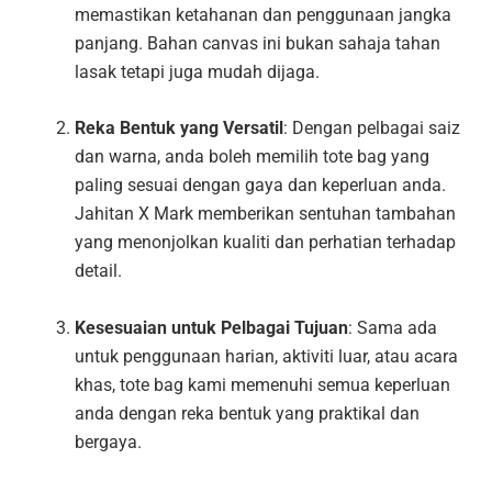
memastikan ketahanan dan penggunaan jangka
panjang. Bahan canvas ini bukan sahaja tahan
lasak tetapi juga mudah dijaga.
Reka Bentuk yang Versatil
: Dengan pelbagai saiz
dan warna, anda boleh memilih tote bag yang
paling sesuai dengan gaya dan keperluan anda.
Jahitan X Mark memberikan sentuhan tambahan
yang menonjolkan kualiti dan perhatian terhadap
detail.
Kesesuaian untuk Pelbagai Tujuan
: Sama ada
untuk penggunaan harian, aktiviti luar, atau acara
khas, tote bag kami memenuhi semua keperluan
anda dengan reka bentuk yang praktikal dan
bergaya.