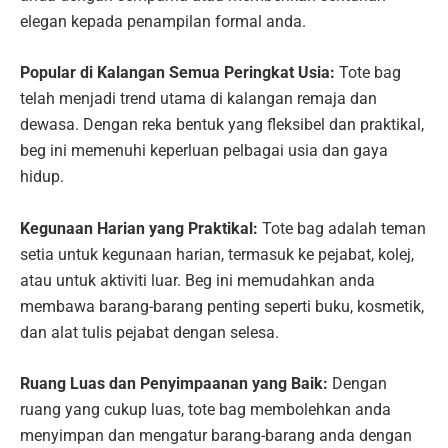
elegan kepada penampilan formal anda.
Popular di Kalangan Semua Peringkat Usia:
Tote bag
telah menjadi trend utama di kalangan remaja dan
dewasa. Dengan reka bentuk yang fleksibel dan praktikal,
beg ini memenuhi keperluan pelbagai usia dan gaya
hidup.
Kegunaan Harian yang Praktikal:
Tote bag adalah teman
setia untuk kegunaan harian, termasuk ke pejabat, kolej,
atau untuk aktiviti luar. Beg ini memudahkan anda
membawa barang-barang penting seperti buku, kosmetik,
dan alat tulis pejabat dengan selesa.
Ruang Luas dan Penyimpaanan yang Baik:
Dengan
ruang yang cukup luas, tote bag membolehkan anda
menyimpan dan mengatur barang-barang anda dengan