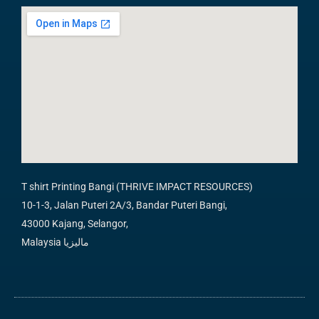
k
s
a
p
-
t
m
f
T shirt Printing Bangi (THRIVE IMPACT RESOURCES)
10-1-3, Jalan Puteri 2A/3, Bandar Puteri Bangi,
43000 Kajang, Selangor,
Malaysia ماليزيا