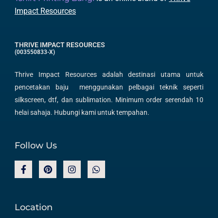
Impact Resources
THRIVE IMPACT RESOURCES
(003550833-X)
Thrive Impact Resources adalah destinasi utama untuk
pencetakan baju menggunakan pelbagai teknik seperti
silkscreen, dtf, dan sublimation. Minimum order serendah 10
helai sahaja. Hubungi kami untuk tempahan.
Follow Us
F
P
I
W
a
i
n
h
c
n
s
a
e
t
t
t
b
e
a
s
Location
o
r
g
a
o
e
r
p