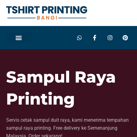
Skip
to
content
W
F
I
P
h
a
n
i
a
c
s
n
t
e
t
t
s
b
a
e
a
o
g
r
p
o
r
e
Sampul Raya
p
k
a
s
-
m
t
f
Printing
Servis cetak sampul duit raya, kami menerima tempahan
sampul raya printing. Free delivery ke Semenanjung
Malaysia. Order sekarang!