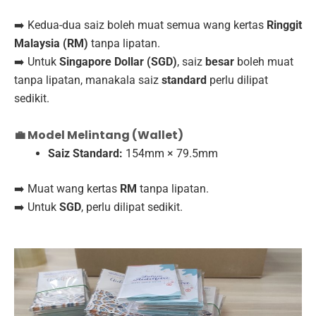
➡️ Kedua-dua saiz boleh muat semua wang kertas
Ringgit
Malaysia (RM)
tanpa lipatan.
➡️ Untuk
Singapore Dollar (SGD)
, saiz
besar
boleh muat
tanpa lipatan, manakala saiz
standard
perlu dilipat
sedikit.
💼 Model Melintang (Wallet)
Saiz Standard:
154mm × 79.5mm
➡️ Muat wang kertas
RM
tanpa lipatan.
➡️ Untuk
SGD
, perlu dilipat sedikit.