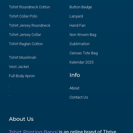
Tshirt Roundneck Cotton
Button Badge
Tshirt Collar Polo
Lanyard
Tshirt Jersey Roundneck
Hand Fan
Tshirt Jersey Collar
Non Woven Bag
Tshirt Raglan Cotton
Sublimation
Canvas Tote Bag
Tshirt Muslimah
Kalendar 2025
Vest Jacket
Info
Full Body Apron
.
About
.
Contact Us
About Us
Tshirt Printing Bangi
is an online brand of
Thrive