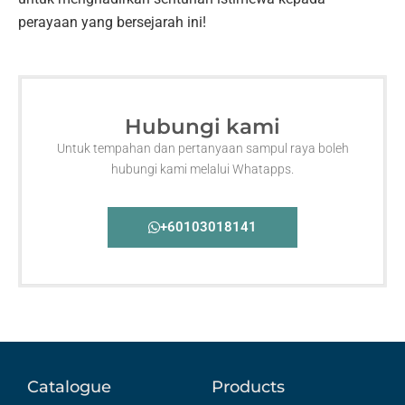
perayaan yang bersejarah ini!
Hubungi kami
Untuk tempahan dan pertanyaan sampul raya boleh
hubungi kami melalui Whatapps.
+60103018141
Catalogue
Products